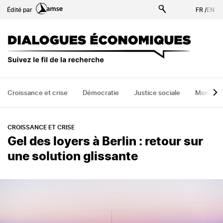
Aller
Édité par
FR
/
EN
au
contenu
principal
Croissance et crise
Démocratie
Justice sociale
Monde
CROISSANCE ET CRISE
Gel des loyers à Berlin : retour sur
une solution glissante