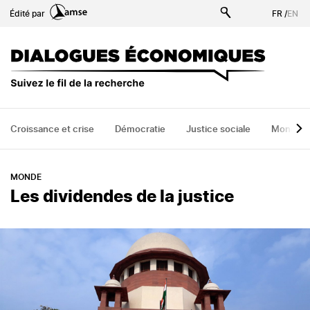
Aller
Édité par
FR
/
EN
au
contenu
principal
Croissance et crise
Démocratie
Justice sociale
Monde
MONDE
Les dividendes de la justice