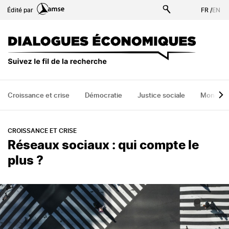
Aller
Édité par
FR
/
EN
au
contenu
principal
Croissance et crise
Démocratie
Justice sociale
Monde
CROISSANCE ET CRISE
Réseaux sociaux : qui compte le
plus ?