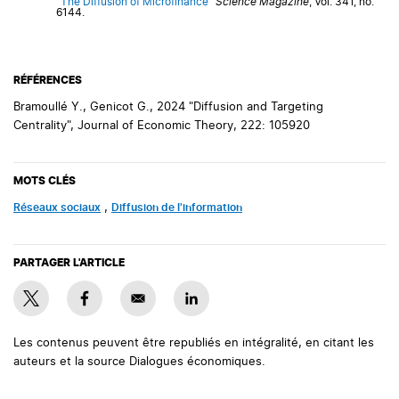
“
The Diffusion of Microfinance
”
Science Magazine
, Vol. 341, no.
6144.
RÉFÉRENCES
Bramoullé Y., Genicot G., 2024 "Diffusion and Targeting
Centrality", Journal of Economic Theory, 222: 105920
MOTS CLÉS
Réseaux sociaux
,
Diffusion de l'information
PARTAGER L'ARTICLE
Les contenus peuvent être republiés en intégralité, en citant les
auteurs et la source Dialogues économiques.