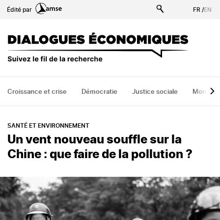
Aller
Édité par
FR
/
EN
au
contenu
principal
Croissance et crise
Démocratie
Justice sociale
Monde
SANTÉ ET ENVIRONNEMENT
Un vent nouveau souffle sur la
Chine : que faire de la pollution ?