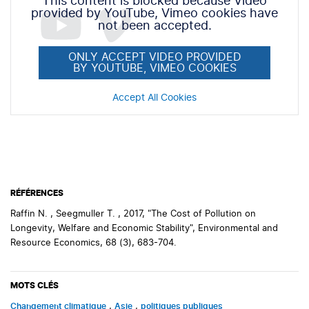
This content is blocked because Video
provided by YouTube, Vimeo cookies have
not been accepted.
ONLY ACCEPT VIDEO PROVIDED
BY YOUTUBE, VIMEO COOKIES
Accept All Cookies
RÉFÉRENCES
Raffin N. , Seegmuller T. , 2017, "The Cost of Pollution on
Longevity, Welfare and Economic Stability", Environmental and
Resource Economics, 68 (3), 683-704.
MOTS CLÉS
changement climatique
,
Asie
,
politiques publiques