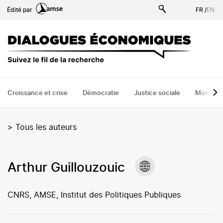
Aller
Édité par
FR
/
EN
au
contenu
principal
Croissance et crise
Démocratie
Justice sociale
Monde
>
Tous les auteurs
Arthur Guillouzouic
CNRS, AMSE, Institut des Politiques Publiques