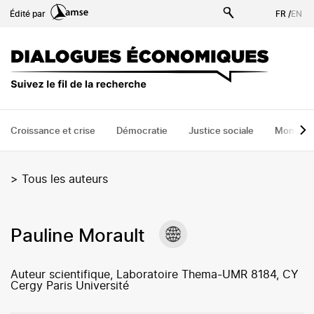
Aller
Édité par
FR
/
EN
au
contenu
principal
Croissance et crise
Démocratie
Justice sociale
Monde
>
Tous les auteurs
Pauline Morault
Auteur scientifique, Laboratoire Thema-UMR 8184, CY
Cergy Paris Université