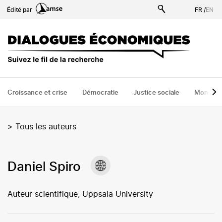
Aller
Édité par
FR
/
EN
au
contenu
principal
Croissance et crise
Démocratie
Justice sociale
Monde
>
Tous les auteurs
Daniel Spiro
Auteur scientifique, Uppsala University