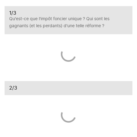
1
/3
Qu'est-ce que l'impôt foncier unique ? Qui sont les
gagnants (et les perdants) d'une telle réforme ?
2
/3