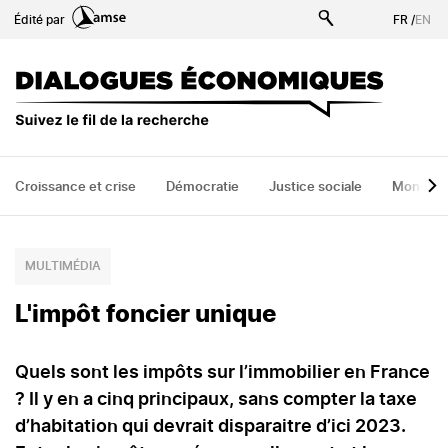
Aller
Édité par
FR
/
EN
au
contenu
principal
Croissance et crise
Démocratie
Justice sociale
Monde
MULTIMÉDIA
L'impôt foncier unique
Quels sont les impôts sur l’immobilier en France
? Il y en a cinq principaux, sans compter la taxe
d’habitation qui devrait disparaitre d’ici 2023.