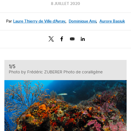
8 JUILLET 2020
Par
Laure Thierry de Ville d’Avray
,
Dominique Ami
,
Aurore Basiuk
1
/5
Photo by Frédéric ZUBERER Photo de coralligène