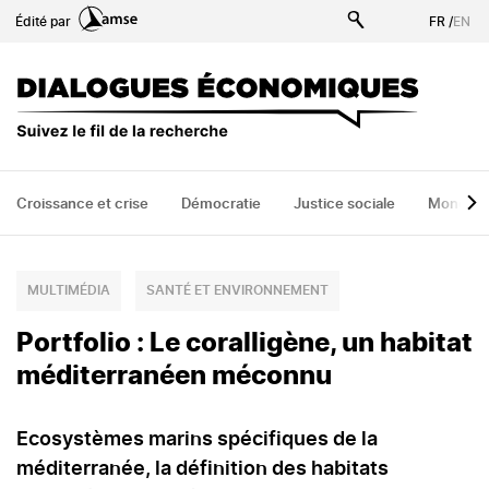
Aller
Édité par
FR
/
EN
au
contenu
principal
Croissance et crise
Démocratie
Justice sociale
Monde
MULTIMÉDIA
SANTÉ ET ENVIRONNEMENT
Portfolio : Le coralligène, un habitat
méditerranéen méconnu
Ecosystèmes marins spécifiques de la
méditerranée, la définition des habitats