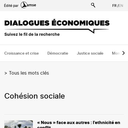
Aller
Édité par
FR
/
EN
au
contenu
principal
Croissance et crise
Démocratie
Justice sociale
Monde
>
Tous les mots clés
cohésion sociale
« Nous » face aux autres : l’ethnicité en
conflit