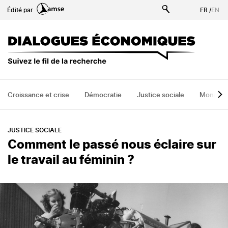
Aller
Édité par
FR
/
EN
au
contenu
principal
Croissance et crise
Démocratie
Justice sociale
Monde
JUSTICE SOCIALE
Comment le passé nous éclaire sur
le travail au féminin ?