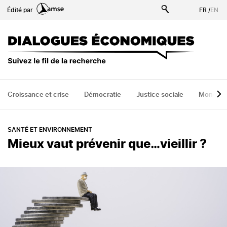
Aller
Édité par
FR
/
EN
au
contenu
principal
Croissance et crise
Démocratie
Justice sociale
Monde
SANTÉ ET ENVIRONNEMENT
Mieux vaut prévenir que…vieillir ?