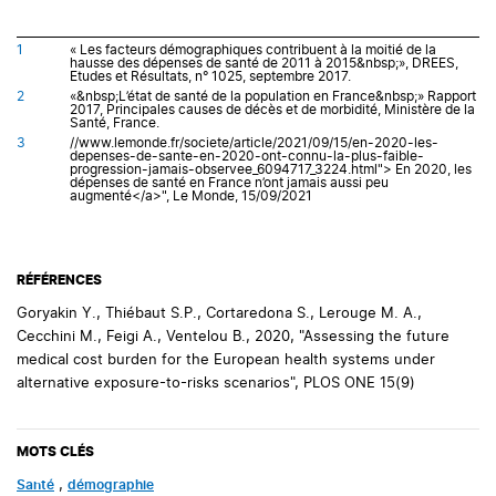
1
« Les facteurs démographiques contribuent à la moitié de la
hausse des dépenses de santé de 2011 à 2015&nbsp;», DREES,
Etudes et Résultats, n° 1025, septembre 2017.
2
«&nbsp;L’état de santé de la population en France&nbsp;» Rapport
2017, Principales causes de décès et de morbidité, Ministère de la
Santé, France.
3
//www.lemonde.fr/societe/article/2021/09/15/en-2020-les-
depenses-de-sante-en-2020-ont-connu-la-plus-faible-
progression-jamais-observee_6094717_3224.html"> En 2020, les
dépenses de santé en France n’ont jamais aussi peu
augmenté</a>", Le Monde, 15/09/2021
RÉFÉRENCES
Goryakin Y., Thiébaut S.P., Cortaredona S., Lerouge M. A.,
Cecchini M., Feigi A., Ventelou B., 2020, "Assessing the future
medical cost burden for the European health systems under
alternative exposure-to-risks scenarios", PLOS ONE 15(9)
MOTS CLÉS
Santé
,
démographie