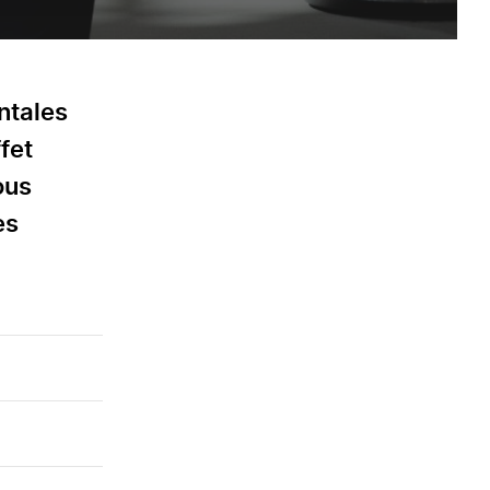
ntales
ffet
ous
es