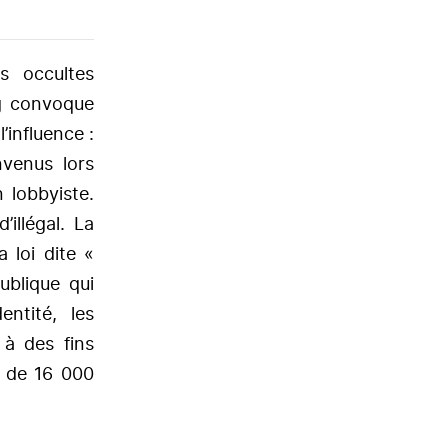
es occultes
ng convoque
’influence :
venus lors
 lobbyiste.
illégal. La
 loi dite «
ublique qui
entité, les
 à des fins
us de 16 000