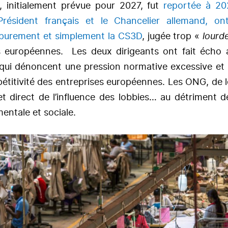
n, initialement prévue pour 2027, fut
reportée à 20
Président français et le Chancelier allemand, on
purement et simplement la CS3D
, jugée trop «
lour
s européennes. Les deux dirigeants ont fait écho 
s qui dénoncent une pression normative excessive et
pétitivité des entreprises européennes. Les ONG, de l
fet direct de l’influence des lobbies… au détriment d
entale et sociale.