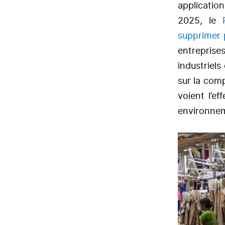
applicatio
2025, le
supprimer 
entreprise
industriel
sur la com
voient l’ef
environnem