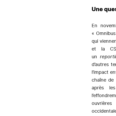
Une ques
En novemb
« Omnibus 
qui vienne
et la CS
un
report
d’autres te
l’impact e
chaîne de 
après les
l’effondre
ouvrières
occidental