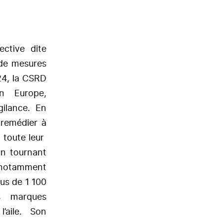
ctive dite
 de mesures
24, la CSRD
n Europe,
gilance. En
t remédier à
 toute leur
un tournant
 notamment
us de 1 100
es marques
l’aile. Son