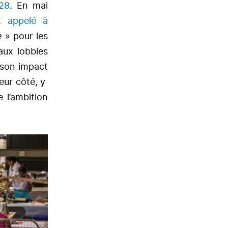
28
. En mai
t appelé à
de
» pour les
aux lobbies
 son impact
eur côté, y
e l’ambition