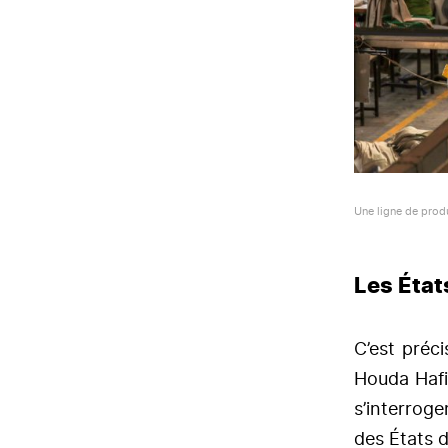
Une ligne de produ
Les État
C’est préc
Houda Hafi
s’interrog
des États 