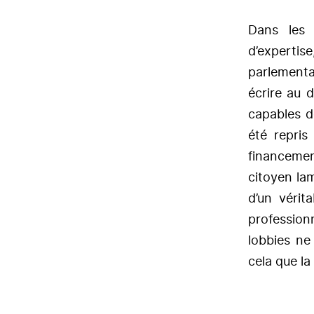
Dans les 
d’expert
parlementai
écrire au 
capables 
été repris
financemen
citoyen la
d’un vérit
profession
lobbies ne
cela que la