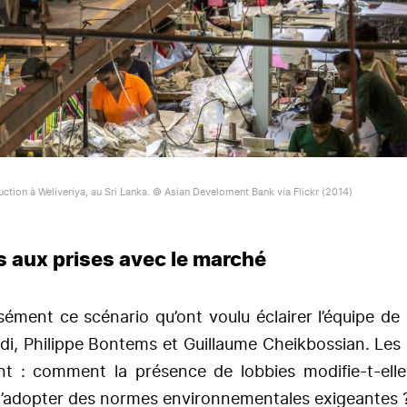
ction à Weliveriya, au Sri Lanka. © Asian Develoment Bank via Flickr (2014)
s aux prises avec le marché
isément ce scénario qu’ont voulu éclairer l’équipe de
di, Philippe Bontems et Guillaume Cheikbossian. Les
ent : comment la présence de lobbies modifie-t-elle
d’adopter des normes environnementales exigeantes 