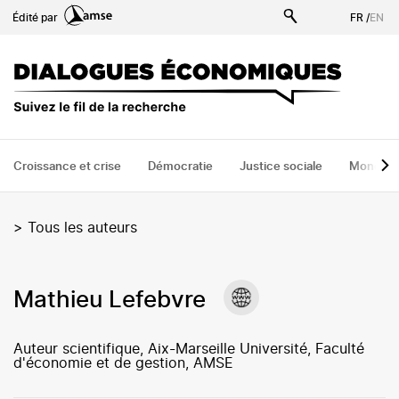
Aller
Édité par
FR
/
EN
au
contenu
principal
Croissance et crise
Démocratie
Justice sociale
Monde
>
Tous les auteurs
Mathieu Lefebvre
Auteur scientifique, Aix-Marseille Université, Faculté
d'économie et de gestion, AMSE