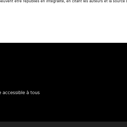
uvent être republiés en intégralité, en citant les auteurs et la source
 accessible à tous