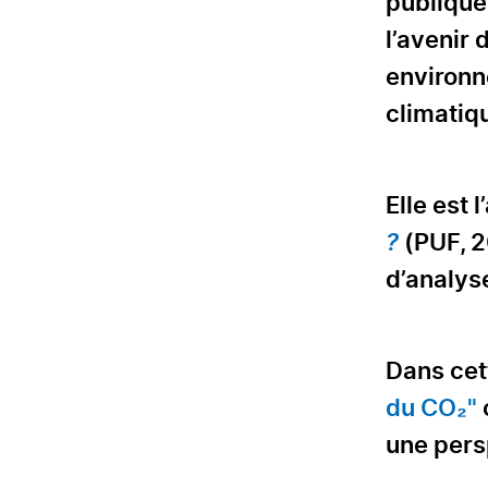
publique,
l’avenir 
environn
climatiq
Elle est 
?
(PUF, 2
d’analys
Dans cett
du CO₂"
une pers