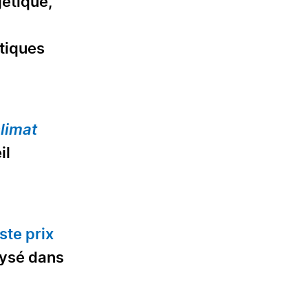
gétique,
itiques
climat
il
ste prix
lysé dans