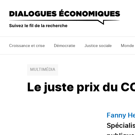
Aller
au
contenu
principal
Croissance et crise
Démocratie
Justice sociale
Monde
MULTIMÉDIA
Le juste prix du C
Fanny H
Spéciali