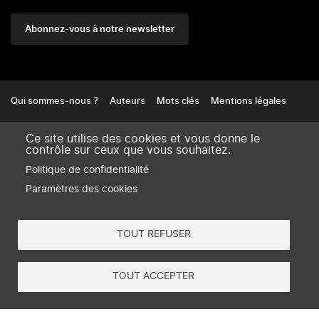
Abonnez-vous à notre newsletter
Footer
Qui sommes-nous ?
Auteurs
Mots clés
Mentions légales
Gestion des cookies
Contact
Ce site utilise des cookies et vous donne le
contrôle sur ceux que vous souhaitez.
amse-aixmarseille.fr
Politique de confidentialité
Paramètres des cookies
TOUT REFUSER
×
TOUT ACCEPTER
S'abonner à Dialogues économiques (c'est
gratuit)