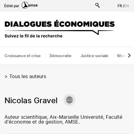
Aller
Édité par
FR
/
EN
au
contenu
principal
Croissance et crise
Démocratie
Justice sociale
Monde
>
Tous les auteurs
Nicolas Gravel
Auteur scientifique, Aix-Marseille Université, Faculté
d'économie et de gestion, AMSE.